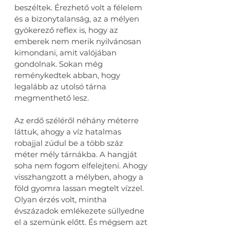
beszéltek. Érezhető volt a félelem 
és a bizonytalanság, az a mélyen 
gyökerező reflex is, hogy az 
emberek nem merik nyilvánosan 
kimondani, amit valójában 
gondolnak. Sokan még 
reménykedtek abban, hogy 
legalább az utolsó tárna 
megmenthető lesz.
Az erdő széléről néhány méterre 
láttuk, ahogy a víz hatalmas 
robajjal zúdul be a több száz 
méter mély tárnákba. A hangját 
soha nem fogom elfelejteni. Ahogy 
visszhangzott a mélyben, ahogy a 
föld gyomra lassan megtelt vízzel. 
Olyan érzés volt, mintha 
évszázadok emlékezete süllyedne 
el a szemünk előtt. És mégsem azt 