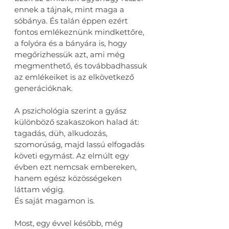
ennek a tájnak, mint maga a 
sóbánya. És talán éppen ezért 
fontos emlékeznünk mindkettőre, 
a folyóra és a bányára is, hogy 
megőrizhessük azt, ami még 
megmenthető, és továbbadhassuk 
az emlékeiket is az elkövetkező 
generációknak.
A pszichológia szerint a gyász 
különböző szakaszokon halad át: 
tagadás, düh, alkudozás, 
szomorúság, majd lassú elfogadás 
követi egymást. Az elmúlt egy 
évben ezt nemcsak embereken, 
hanem egész közösségeken 
láttam végig.
És saját magamon is.
Most, egy évvel később, még 