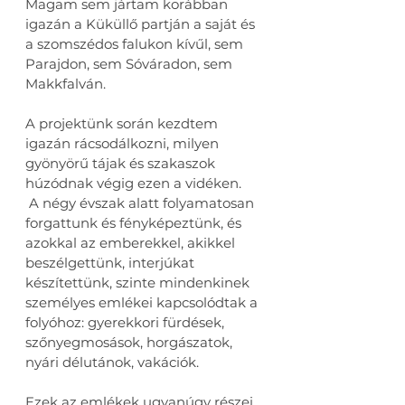
Magam sem jártam korábban 
igazán a Küküllő partján a saját és 
a szomszédos falukon kívűl, sem 
Parajdon, sem Sóváradon, sem 
Makkfalván.
A projektünk során kezdtem 
igazán rácsodálkozni, milyen 
gyönyörű tájak és szakaszok 
húzódnak végig ezen a vidéken.
 A négy évszak alatt folyamatosan 
forgattunk és fényképeztünk, és 
azokkal az emberekkel, akikkel 
beszélgettünk, interjúkat 
készítettünk, szinte mindenkinek 
személyes emlékei kapcsolódtak a 
folyóhoz: gyerekkori fürdések, 
szőnyegmosások, horgászatok, 
nyári délutánok, vakációk.
Ezek az emlékek ugyanúgy részei 