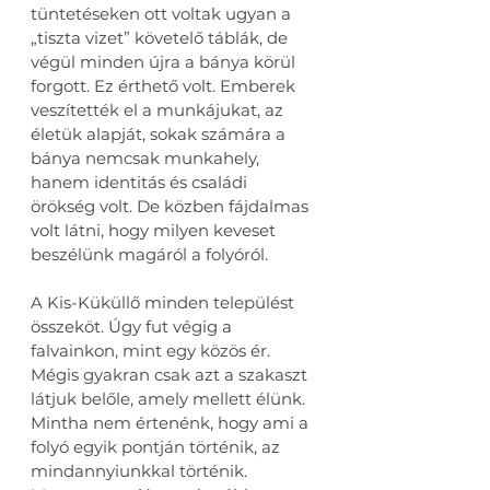
tüntetéseken ott voltak ugyan a 
„tiszta vizet” követelő táblák, de 
végül minden újra a bánya körül 
forgott. Ez érthető volt. Emberek 
veszítették el a munkájukat, az 
életük alapját, sokak számára a 
bánya nemcsak munkahely, 
hanem identitás és családi 
örökség volt. De közben fájdalmas 
volt látni, hogy milyen keveset 
beszélünk magáról a folyóról.
A Kis-Küküllő minden települést 
összeköt. Úgy fut végig a 
falvainkon, mint egy közös ér. 
Mégis gyakran csak azt a szakaszt 
látjuk belőle, amely mellett élünk. 
Mintha nem értenénk, hogy ami a 
folyó egyik pontján történik, az 
mindannyiunkkal történik.