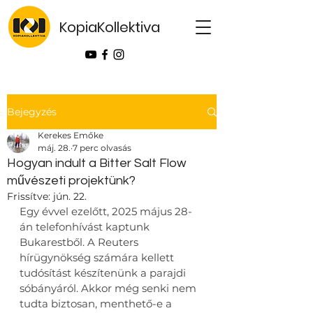
KopiaKollektiva
Bejegyzés
Kerekes Emőke
máj. 28.
7 perc olvasás
Hogyan indult a Bitter Salt Flow
művészeti projektünk?
Frissítve:
jún. 22.
Egy évvel ezelőtt, 2025 május 28-
án telefonhívást kaptunk 
Bukarestből. A Reuters 
hírügynökség számára kellett 
tudósítást készítenünk a parajdi 
sóbányáról. Akkor még senki nem 
tudta biztosan, menthető-e a 