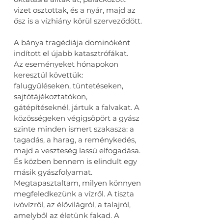
vizet osztottak, és a nyár, majd az 
ősz is a vízhiány körül szerveződött.
A bánya tragédiája dominóként 
indított el újabb katasztrófákat.
Az eseményeket hónapokon 
keresztül követtük: 
falugyűléseken, tüntetéseken, 
sajtótájékoztatókon, 
gátépítéseknél, jártuk a falvakat. A 
közösségeken végigsöpört a gyász 
szinte minden ismert szakasza: a 
tagadás, a harag, a reménykedés, 
majd a veszteség lassú elfogadása. 
És közben bennem is elindult egy 
másik gyászfolyamat. 
Megtapasztaltam, milyen könnyen 
megfeledkezünk a vízről. A tiszta 
ivóvízről, az élővilágról, a talajról, 
amelyből az életünk fakad. A 