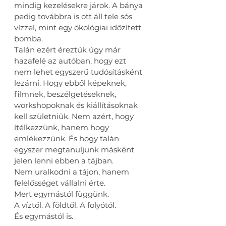
mindig kezelésekre járok. A bánya 
pedig továbbra is ott áll tele sós 
vízzel, mint egy ökológiai időzített 
bomba.
Talán ezért éreztük úgy már 
hazafelé az autóban, hogy ezt 
nem lehet egyszerű tudósításként 
lezárni. Hogy ebből képeknek, 
filmnek, beszélgetéseknek, 
workshopoknak és kiállításoknak 
kell születniük. Nem azért, hogy 
ítélkezzünk, hanem hogy 
emlékezzünk. És hogy talán 
egyszer megtanuljunk másként 
jelen lenni ebben a tájban.
Nem uralkodni a tájon, hanem 
felelősséget vállalni érte.
Mert egymástól függünk.
A víztől. A földtől. A folyótól.
És egymástól is.