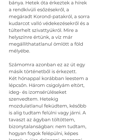
bánya. Hetek óta érkeztek a hírek 
a rendkívüli esőzésekről, a 
megáradt Korond-patakról, a sorra 
kudarcot valló védekezésekről és a 
túlterhelt szivattyúkról. Mire a 
helyszínre értünk, a víz már 
megállíthatatlanul ömlött a föld 
mélyébe.
Számomra azonban ez az út egy 
másik történetből is érkezett.
Két hónappal korábban leestem a 
lépcsőn. Három csigolyám eltört, 
ideg- és izomsérüléseket 
szenvedtem. Hetekig 
mozdulatlanul feküdtem, később 
is alig tudtam felülni vagy járni. A 
tavaszt az ágyban töltöttem, 
bizonytalanságban: nem tudtam, 
hogyan fogok felépülni, képes 