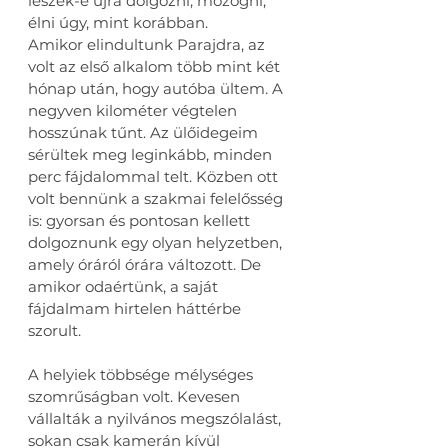
leszek-e újra dolgozni, mozogni, 
élni úgy, mint korábban.
Amikor elindultunk Parajdra, az 
volt az első alkalom több mint két 
hónap után, hogy autóba ültem. A 
negyven kilométer végtelen 
hosszúnak tűnt. Az ülőidegeim 
sérültek meg leginkább, minden 
perc fájdalommal telt. Közben ott 
volt bennünk a szakmai felelősség 
is: gyorsan és pontosan kellett 
dolgoznunk egy olyan helyzetben, 
amely óráról órára változott. De 
amikor odaértünk, a saját 
fájdalmam hirtelen háttérbe 
szorult.
A helyiek többsége mélységes 
szomrűságban volt. Kevesen 
vállalták a nyilvános megszólalást, 
sokan csak kamerán kívül 