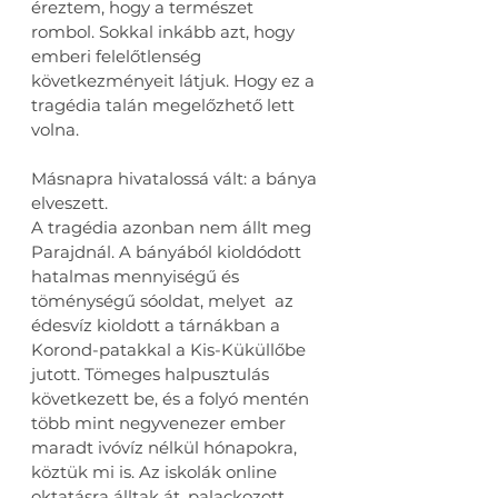
éreztem, hogy a természet 
rombol. Sokkal inkább azt, hogy 
emberi felelőtlenség 
következményeit látjuk. Hogy ez a 
tragédia talán megelőzhető lett 
volna.
Másnapra hivatalossá vált: a bánya 
elveszett.
A tragédia azonban nem állt meg 
Parajdnál. A bányából kioldódott 
hatalmas mennyiségű és 
töménységű sóoldat, melyet  az 
édesvíz kioldott a tárnákban a 
Korond-patakkal a Kis-Küküllőbe 
jutott. Tömeges halpusztulás 
következett be, és a folyó mentén 
több mint negyvenezer ember 
maradt ivóvíz nélkül hónapokra, 
köztük mi is. Az iskolák online 
oktatásra álltak át, palackozott 