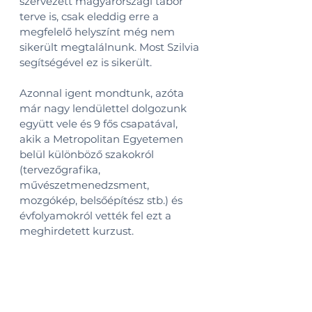
szervezett magyarországi tábor 
terve is, csak eleddig erre a 
megfelelő helyszínt még nem 
sikerült megtalálnunk. Most Szilvia 
segítségével ez is sikerült. 
Azonnal igent mondtunk, azóta 
már nagy lendülettel dolgozunk 
együtt vele és 9 fős csapatával, 
akik a Metropolitan Egyetemen 
belül különböző szakokról 
(tervezőgrafika, 
művészetmenedzsment, 
mozgókép, belsőépítész stb.) és 
évfolyamokról vették fel ezt a 
meghirdetett kurzust. 