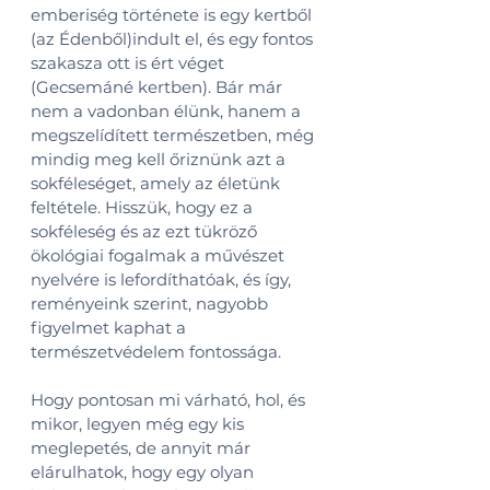
emberiség története is egy kertből 
(az Édenből)indult el, és egy fontos 
szakasza ott is ért véget 
(Gecsemáné kertben). Bár már 
nem a vadonban élünk, hanem a 
megszelídített természetben, még 
mindig meg kell őriznünk azt a 
sokféleséget, amely az életünk 
feltétele. Hisszük, hogy ez a 
sokféleség és az ezt tükröző 
ökológiai fogalmak a művészet 
nyelvére is lefordíthatóak, és így, 
reményeink szerint, nagyobb 
figyelmet kaphat a 
természetvédelem fontossága.
Hogy pontosan mi várható, hol, és 
mikor, legyen még egy kis 
meglepetés, de annyit már 
elárulhatok, hogy egy olyan 