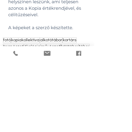
helyszínen leszünk, ami teljesen 
azonos a Kopia értékrendjével, és 
célitűzéseivel.
A képeket a szerző készítette.
fotó
kopiakollektiva
alkotótábor
kortárs
természet
ökológia
művészet
fotótábor
tábor
Duna
Táj
FOTOGRÁFIA
FOTÓTÁBOR
Az összes
Friss
megtekintése
bejegyzések